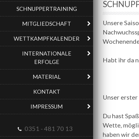
SCHNUPP
SCHNUPPERTRAINING
Unsere Saiso
MITGLIEDSCHAFT
Nachwuchsspo
WETTKAMPFKALENDER
Wochenende 
INTERNATIONALE
Habt ihr da n
ERFOLGE
MATERIAL
KONTAKT
Unser erster
IMPRESSUM
Du hast Spaß
Wette, mögli
0351 - 481 70 13
haben wir de