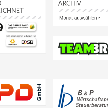
D
ARCHIV
EICHNET
Archiv