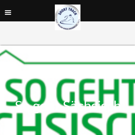
„So geht Sächsisch“